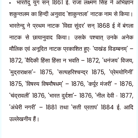
भारतेंदु युग सन्
1861
ई. राजा लक्ष्मण सिंह ने अभिज्ञान
शकुन्तलम का हिन्दी अनुवाद
'
शाकुन्तला
'
नाटक नाम से किया।
भारतेन्दु ने प्रथम नाटक
'
विद्या सुंदर
'
सन्
1868
ई में बंगला
नाटक से छायानुवाद किया। उसके पश्चात् उनके अनेक
मौलिक एवं अनूदित नाटक प्रकाशित हुए-
'
पाखंड विडम्बनम्
' –
1872, '
वैदिकी हिंसा हिंसा न भवति
– 1872, '
धनंजय
'
विजय
,
'
मुद्राराक्षस
'- 1875, '
सत्यहरिश्चन्द्र
1875, '
प्रेमयोगिनी
'
1875, '
विषस्य विषमौषधम्
' – 1876, '
कर्पूर मंजरी
' - 1876,
'
चंद्रावली
' 1876, '
भारत दुर्दशा
'- 1876, '
नील देवी -
1877,
'
अंधेरी नगरी
' – 1881
तथा
'
सती प्रताप
' 1884
ई. आदि
उल्लेखनीय हैं।