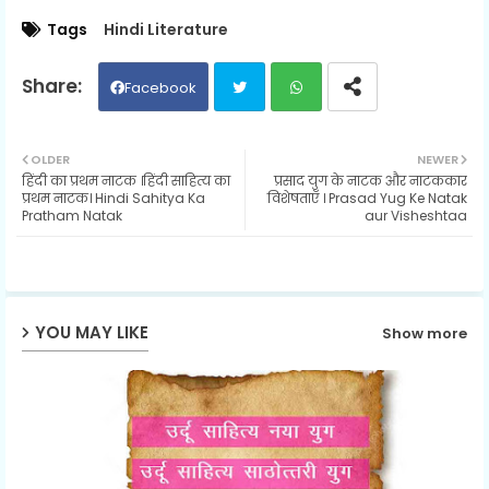
Tags
Hindi Literature
Facebook
Twit
Wh
OLDER
NEWER
हिंदी का प्रथम नाटक ।हिंदी साहित्य का
प्रसाद युग के नाटक और नाटककार
ter
ats
प्रथम नाटक। Hindi Sahitya Ka
विशेषताएँ । Prasad Yug Ke Natak
Pratham Natak
aur Visheshtaa
ap
p
YOU MAY LIKE
Show more