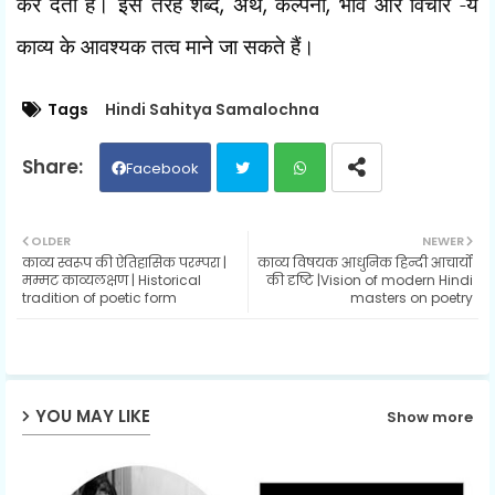
कर देती है। इस तरह शब्द
,
अर्थ
,
कल्पना
,
भाव और विचार -ये
काव्य के आवश्यक तत्व माने जा सकते हैं।
Tags
Hindi Sahitya Samalochna
Facebook
Twit
Wh
OLDER
NEWER
काव्य स्वरूप की ऐतिहासिक परम्परा |
काव्य विषयक आधुनिक हिन्दी आचार्यों
ter
ats
मम्मट काव्यलक्षण | Historical
की दृष्टि |Vision of modern Hindi
tradition of poetic form
masters on poetry
ap
p
YOU MAY LIKE
Show more