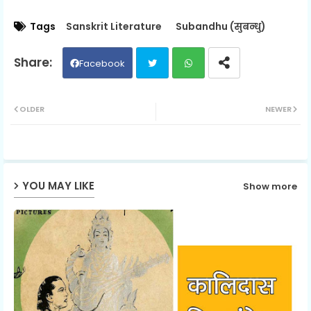
Tags
Sanskrit Literature
Subandhu (सुबन्धु)
Facebook
Twit
Wh
OLDER
NEWER
ter
ats
ap
YOU MAY LIKE
Show more
p