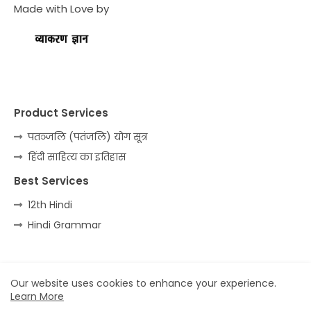
Made with Love by
Product Services
पतञ्जलि (पतंजलि) योग सूत्र
हिंदी साहित्य का इतिहास
Best Services
12th Hindi
Hindi Grammar
Home
About
Contact us
Privacy Policy
Our website uses cookies to enhance your experience.
Learn More
All Right Reserved Copyright ©