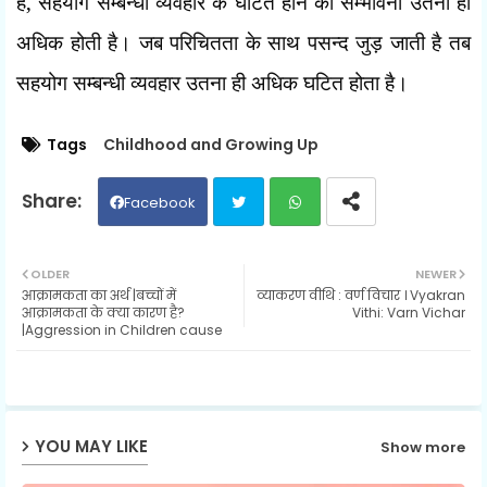
है
,
सहयोग सम्बन्धी व्यवहार के घटित होने की सम्भावना उतनी ही
अधिक होती है। जब परिचितता के साथ पसन्द जुड़ जाती है तब
सहयोग सम्बन्धी व्यवहार उतना ही अधिक घटित होता है।
Tags
Childhood and Growing Up
Facebook
Twit
Wh
OLDER
NEWER
आक्रामकता का अर्थ |बच्चों में
व्याकरण वीथि : वर्ण विचार । Vyakran
ter
ats
आक्रामकता के क्या कारण है?
Vithi: Varn Vichar
|Aggression in Children cause
ap
p
YOU MAY LIKE
Show more