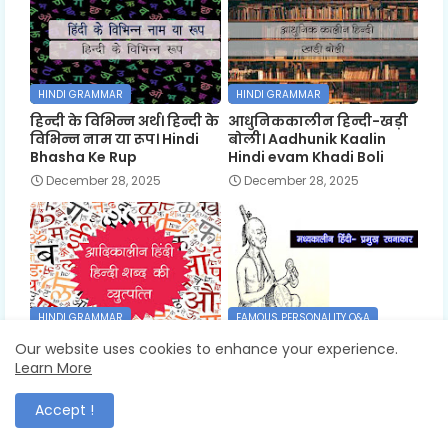
HINDI GRAMMAR
HINDI GRAMMAR
हिन्दी के विभिन्न अर्थ। हिन्दी के
आधुनिककालीन हिन्दी-खड़ी
विभिन्न नाम या रूप। Hindi
बोली। Aadhunik Kaalin
Bhasha Ke Rup
Hindi evam Khadi Boli
December 28, 2025
December 28, 2025
HINDI GRAMMAR
FAMOUS PERSONALITY Q&A
प्राचीन या पुरानी हिन्दी
मध्यकालीन हिन्दी एवं प्रमुख
Our website uses cookies to enhance your experience.
,आदिकालीन हिन्दी । हिन्दी
रचनाकार। Madhya Kalin
Learn More
शब्द की व्युत्पत्ति । Origin of
Hindi Pramukh Rachnakar
Hindi Word
December 28, 2025
Accept !
December 28, 2025