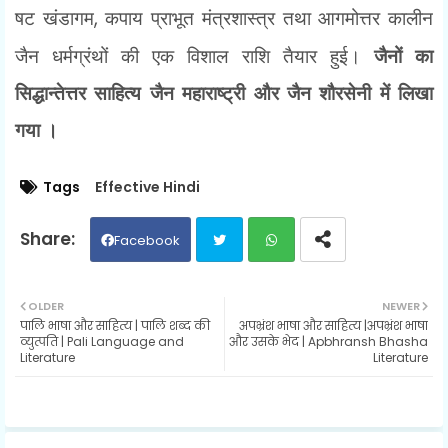
षट खंडागम
,
कपाय प्राभूत मंत्रशास्त्र तथा आगमोत्तर कालीन
जैन धर्मग्रंथों की एक विशाल राशि तैयार हुई।
जैनों का
सिद्धान्तेत्तर साहित्य जैन महाराष्ट्री और जैन शौरसेनी में लिखा
गया ।
Tags
Effective Hindi
Facebook
Twit
Wh
OLDER
NEWER
पालि भाषा और साहित्य | पालि शब्द की
अपभ्रंश भाषा और साहित्य |अपभ्रंश भाषा
ter
ats
व्युत्पति | Pali Language and
और उसके भेद | Apbhransh Bhasha
Literature
Literature
ap
p