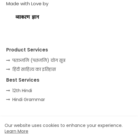
Made with Love by
Product Services
पतञ्जलि (पतंजलि) योग सूत्र
हिंदी साहित्य का इतिहास
Best Services
12th Hindi
Hindi Grammar
Home
About
Contact us
Privacy Policy
Our website uses cookies to enhance your experience.
Learn More
All Right Reserved Copyright ©