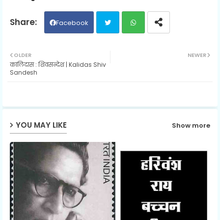
Facebook
Twit
Wh
OLDER
NEWER
कालिदास : शिवसन्देश | Kalidas Shiv
ter
ats
Sandesh
ap
p
YOU MAY LIKE
Show more