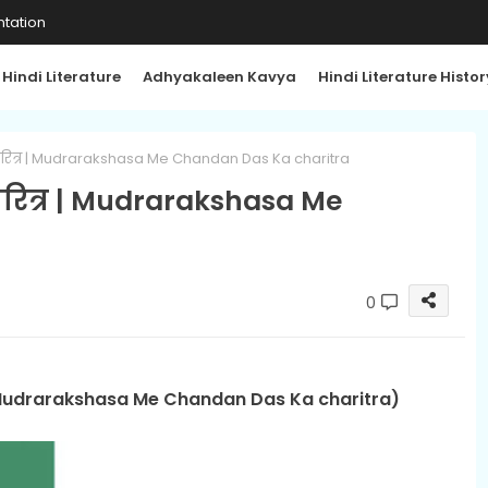
tation
Hindi Literature
Adhyakaleen Kavya
Hindi Literature Histor
 का चरित्र | Mudrarakshasa Me Chandan Das Ka charitra
ा चरित्र | Mudrarakshasa Me
0
त्र (Mudrarakshasa Me Chandan Das Ka charitra)